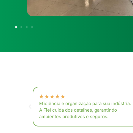
★
★
★
★
★
ndústria.
Eficiência e organização para sua indústria.
do
A Fiel cuida dos detalhes, garantindo
ambientes produtivos e seguros.