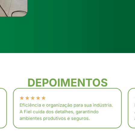
DEPOIMENTOS
★
★
★
★
★
Eficiência e organização para sua indústria.
A Fiel cuida dos detalhes, garantindo
ambientes produtivos e seguros.